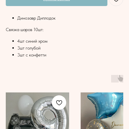
Динозавр Диплодок
Связка шаров 10шт:
4шт синий хром
3шт голубой
3шт с конфетти