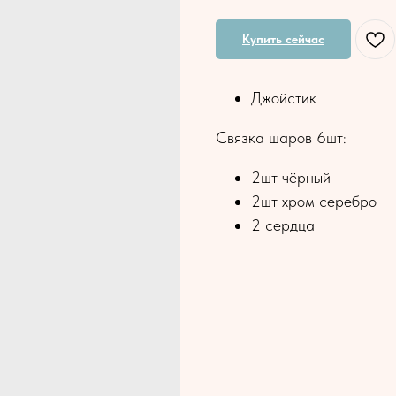
Купить сейчас
Джойстик
Связка шаров 6шт:
2шт чёрный
2шт хром серебро
2 сердца