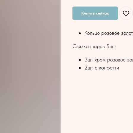
Купить сейчас
Кольцо розовое золот
Связка шаров 5шт:
3шт хром розовое зо
2шт с конфетти