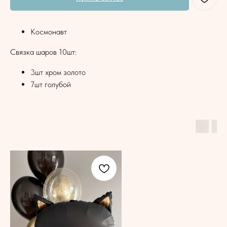
Космонавт
Связка шаров 10шт:
3шт хром золото
7шт голубой