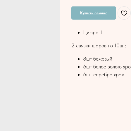
Купить сейчас
Цифра 1
2 связки шаров по 10шт:
8шт бежевый
6шт белое золото хр
6шт серебро хром