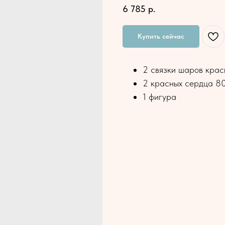
6 785
р.
Купить сейчас
2 связки шаров крас
2 красных сердца 8
1 фигура